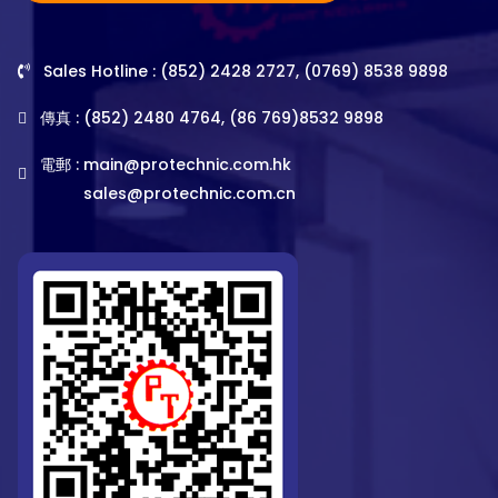
Sales Hotline : (852) 2428 2727, (0769) 8538 9898
傳真 : (852) 2480 4764, (86 769)8532 9898
電郵 :
main@protechnic.com.hk
sales@protechnic.com.cn