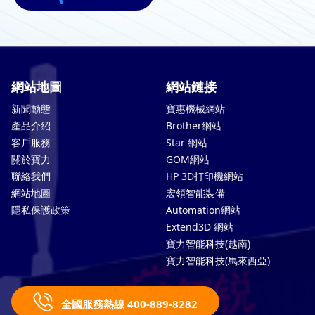
網站地圖
網站鏈接
新聞動態
寶惠機械網站
產品介紹
Brother網站
客戶服務
Star 網站
關於寶力
GOM網站
聯絡我們
HP 3D打印機網站
網站地圖
宏領智能裝備
隱私保護政策
Automation網站
Extend3D 網站
寶力智能科技(越南)
寶力智能科技(馬來西亞)
全國服務熱線 400-889-8282