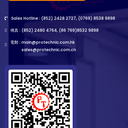
Sales Hotline : (852) 2428 2727, (0769) 8538 9898
傳真 : (852) 2480 4764, (86 769)8532 9898
電郵 :
main@protechnic.com.hk
sales@protechnic.com.cn