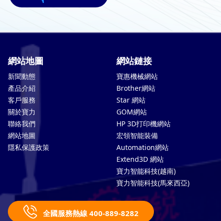
網站地圖
網站鏈接
新聞動態
寶惠機械網站
產品介紹
Brother網站
客戶服務
Star 網站
關於寶力
GOM網站
聯絡我們
HP 3D打印機網站
網站地圖
宏領智能裝備
隱私保護政策
Automation網站
Extend3D 網站
寶力智能科技(越南)
寶力智能科技(馬來西亞)
全國服務熱線 400-889-8282