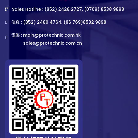
Sales Hotline : (852) 2428 2727, (0769) 8538 9898
傳真 : (852) 2480 4764, (86 769)8532 9898
電郵 :
main@protechnic.com.hk
sales@protechnic.com.cn