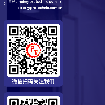
電郵 :
main@protechnic.com.hk
sales@protechnic.com.cn