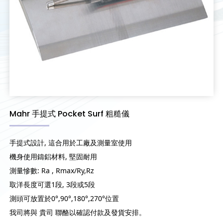
Mahr 手提式 Pocket Surf 粗糙儀
手提式設計, 這合用於工廠及測量室使用
機身使用鑄鋁材料, 堅固耐用
測量慘數: Ra , Rmax/Ry,Rz
取洋長度可選1段, 3段或5段
測頭可放置於0°,90°,180°,270°位置
我司將與 貴司 聯酪以確認付款及發貨安排。