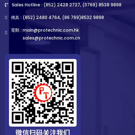
Sales Hotline : (852) 2428 2727, (0769) 8538 9898
傳真 : (852) 2480 4764, (86 769)8532 9898
電郵 :
main@protechnic.com.hk
sales@protechnic.com.cn