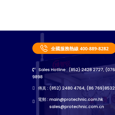
全國服務熱線 400-889-8282
Sales Hotline : (852) 2428 2727, (07
9898
傳真 : (852) 2480 4764, (86 769)8532
電郵 :
main@protechnic.com.hk
sales@protechnic.com.cn