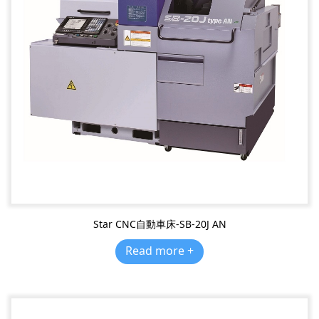
Star CNC自動車床-SB-20J AN
Read more +