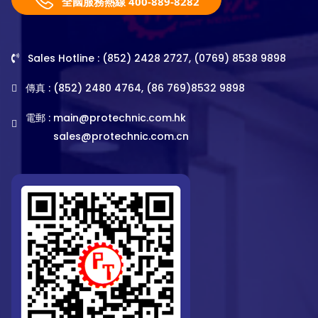
全國服務熱線 400-889-8282
Sales Hotline : (852) 2428 2727, (0769) 8538 9898
傳真 : (852) 2480 4764, (86 769)8532 9898
電郵 :
main@protechnic.com.hk
sales@protechnic.com.cn