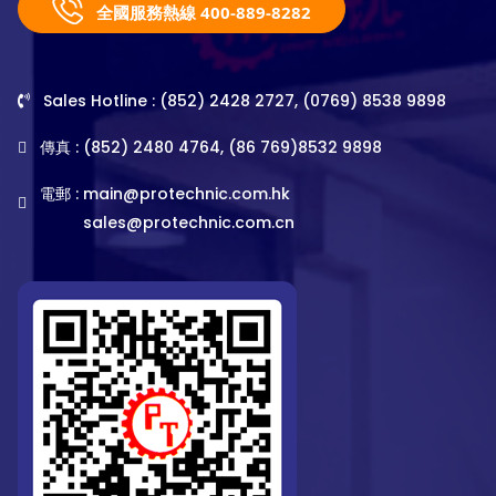
全國服務熱線 400-889-8282
Sales Hotline : (852) 2428 2727, (0769) 8538 9898
傳真 : (852) 2480 4764, (86 769)8532 9898
電郵 :
main@protechnic.com.hk
sales@protechnic.com.cn