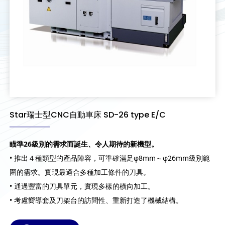
Star瑞士型CNC自動車床 SD-26 type E/C
瞄準26級別的需求而誕生、令人期待的新機型。
• 推出４種類型的產品陣容，可準確滿足φ8mm～φ26mm級別範
圍的需求。實現最適合多種加工條件的刀具。
• 通過豐富的刀具單元，實現多樣的橫向加工。
• 考慮嚮導套及刀架台的訪問性、重新打造了機械結構。