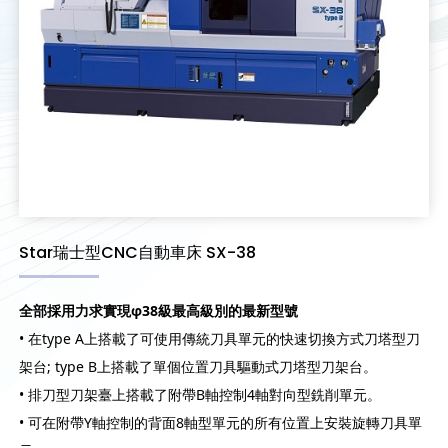
Star瑞士型CNC自動車床 SX-38
全部採用力求實現
φ38
級最高級別的最新型號
• 在type A上搭載了可使用傳統刀具單元的快速切換方式刀塔型刀
架台; type B上搭載了單個位置刀具驅動式刀塔型刀架台。
• 排刀型刀架臺上搭載了附帶B軸控制4軸對向型銑削單元。
• 可在附帶Y軸控制的背面8軸型單元的所有位置上安裝旋轉刀具單