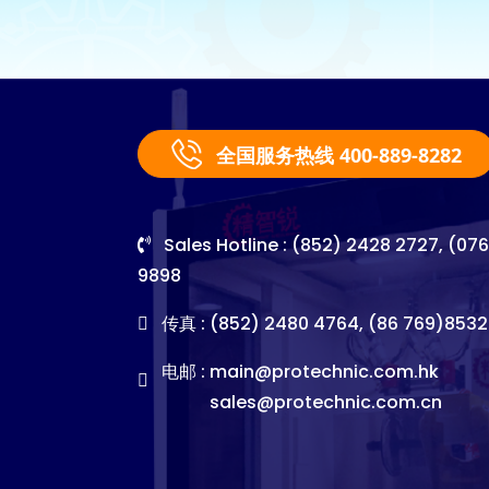
全国服务热线 400-889-8282
Sales Hotline : (852) 2428 2727, (07
9898
传真 : (852) 2480 4764, (86 769)8532
电邮 :
main@protechnic.com.hk
sales@protechnic.com.cn