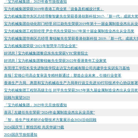
「宝力机械集团」2025年春节放假通知
宝力机械集团荣获2019年香港工商业奖「设备及机械设计奖」
宝力机械集团华东区总经理黎智豪先生荣获香港创新科技2017-「新一代」成就大
宝力机械集团自动化部门经理 邱江勋先生荣获2019年第十一届金属制造业杰出从
宝力机械集团工程部经理 尹念书先生荣获2017年第十届金属制造业杰出从业员奖
宝力机械集团华南区总经理 黎锐敏先生荣获香港创新科技 2019-「新一代」成就大
宝力机械集团荣获“2021年智慧学习型企业奖”
好消息│宝力机械集团黎启东先生荣获VTC荣誉院士
好消息│宝力机械集团黎锐敏先生荣获2022年香港青年工业家奖
东莞理工学院长安先进制造学院走访宝力机械有限公司共建学生实训实习基地
喜报│宏领公司高企复审及专精特新通过：塑造企业未来，引领行业变革
香港生产力局、惠普和宝力机械在生产力局举行设立先进3D打印技术中心协议签
宝力机械集团工程部高级主任 封平先生荣获2015年第九届金属制造业杰出从业员奖
回顾与展望2025
「宝力机械集团」2025年元旦放假通知
喜讯│左建任先生荣获“2024年金属制造业杰出从业员奖”
「智」造生产技术研讨会暨技术方案展示会2024活动回顾
2024国庆节丨辉煌历程 共庆华诞75载
2024国庆节放假通知