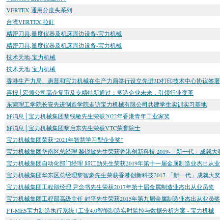
VERTEX 通用分度头系列
台湾VERTEX 拉釘
精密刀具,量度仪器及机床周边设备-宝力机械
精密刀具,量度仪器及机床周边设备-宝力机械
技术天地-宝力机械
技术天地-宝力机械
香港生产力局、惠普和宝力机械在生产力局举行设立先进3D打印技术中心协议签
喜报│宏领公司高企复审及专精特新通过：塑造企业未来，引领行业变革
东莞理工学院长安先进制造学院走访宝力机械有限公司共建学生实训实习基地
好消息│宝力机械集团黎锐敏先生荣获2022年香港青年工业家奖
好消息│宝力机械集团黎启东先生荣获VTC荣誉院士
宝力机械集团荣获“2021年智慧学习型企业奖”
宝力机械集团华南区总经理 黎锐敏先生荣获香港创新科技 2019-「新一代」成就大
宝力机械集团自动化部门经理 邱江勋先生荣获2019年第十一届金属制造业杰出从
宝力机械集团华东区总经理黎智豪先生荣获香港创新科技2017-「新一代」成就大
宝力机械集团工程部经理 尹念书先生荣获2017年第十届金属制造业杰出从业员奖
宝力机械集团工程部高级主任 封平先生荣获2015年第九届金属制造业杰出从业员奖
PT-MES宝力制造执行系统 | 工业4.0智能制造实时监控与数据分析方案 - 宝力机械