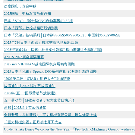
欢度国庆，喜迎中秋
2025国庆、中秋双节放假通知
日本「STAR」瑞士型CNC自动车床SR-32JⅢ
日本「西部」数控超精密线切割机
日本「兄弟」畅销系列│日本制S300/S500/S700Xd2、中国制S500/S700Zd2
2025年7月日本「西部」技术交流活动精彩回顾
2025“五轴联动・探索小批量柔性制造” 松山湖研讨会精彩回顾
AMTS 2025展会圆满落幕
2025 mta VIETNAM越南国际机床展精彩回顾
2025日本「兄弟」Speedio D00系列巡礼（6月期）精彩回顾
“2025第二届「STAR」用户大会”圆满结束
放假通知 │2025 端午节放假通知
2025年“五一”国际劳动节放假通知
五一劳动节│致敬劳动者，祝大家节日快乐！
通知│2025清明节放假通知
全新升级，共创新程 | 「宝力机械有限公司」网站焕新上线
「宝力机械集团」正月初七开工大吉
Golden Snake Dance Welcomes the New Year. 「Pro-TechnicMachinery Group」wishes you 