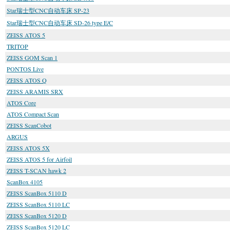
Star瑞士型CNC自动车床 SP-23
Star瑞士型CNC自动车床 SD-26 type E/C
ZEISS ATOS 5
TRITOP
ZEISS GOM Scan 1
PONTOS Live
ZEISS ATOS Q
ZEISS ARAMIS SRX
ATOS Core
ATOS Compact Scan
ZEISS ScanCobot
ARGUS
ZEISS ATOS 5X
ZEISS ATOS 5 for Airfoil
ZEISS T-SCAN hawk 2
ScanBox 4105
ZEISS ScanBox 5110 D
ZEISS ScanBox 5110 LC
ZEISS ScanBox 5120 D
ZEISS ScanBox 5120 LC