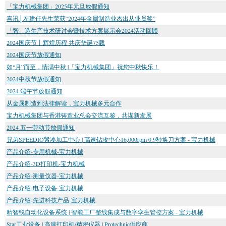
「宝力机械集团」2025年元旦放假通知
喜讯│左建任先生荣获“2024年金属制造业杰出从业员奖”
「智」造生产技术研讨会暨技术方案展示会2024活动回顾
2024国庆节丨辉煌历程 共庆华诞75载
2024国庆节放假通知
如“月”而至，情满中秋 |「宝力机械集团」祝您中秋快乐！
2024中秋节放假通知
2024 端午节放假通知
从金属制造到法律解读，宝力机械多元合作
宝力机械集团与香港铸造业总会交流互鉴，共谋新发展
2024 五一劳动节放假通知
兄弟SPEEDIO紧凑加工中心 | 高速钻攻中心16,000rpm 0.9秒换刀方案 - 宝力机械
产品介绍-专用机械-宝力机械
产品介绍-3D打印机-宝力机械
产品介绍-测量仪器-宝力机械
产品介绍-电子设备-宝力机械
产品介绍-先进科技产品-宝力机械
精智锐自动化设备系统 | 智能工厂整线集成与数字孪生管控方案 - 宝力机械
Star工业设备 | 高速打印机/精密仪器 | Protechnic供应商