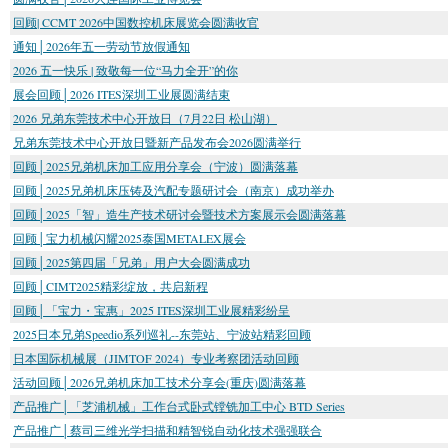
回顾| CCMT 2026中国数控机床展览会圆满收官
通知│2026年五一劳动节放假通知
2026 五一快乐 | 致敬每一位“马力全开”的你
展会回顾│2026 ITES深圳工业展圆满结束
2026 兄弟东莞技术中心开放日（7月22日 松山湖）
兄弟东莞技术中心开放日暨新产品发布会2026圆满举行
回顾│2025兄弟机床加工应用分享会（宁波）圆满落幕
回顾│2025兄弟机床压铸及汽配专题研讨会（南京）成功举办
回顾│2025「智」造生产技术研讨会暨技术方案展示会圆满落幕
回顾│宝力机械闪耀2025泰国METALEX展会
回顾│2025第四届「兄弟」用户大会圆满成功
回顾│CIMT2025精彩绽放，共启新程
回顾│「宝力・宝惠」2025 ITES深圳工业展精彩纷呈
2025日本兄弟Speedio系列巡礼--东莞站、宁波站精彩回顾
日本国际机械展（JIMTOF 2024）专业考察团活动回顾
活动回顾│2026兄弟机床加工技术分享会(重庆)圆满落幕
产品推广│「芝浦机械」工作台式卧式镗铣加工中心 BTD Series
产品推广│蔡司三维光学扫描和精智锐自动化技术强强联合