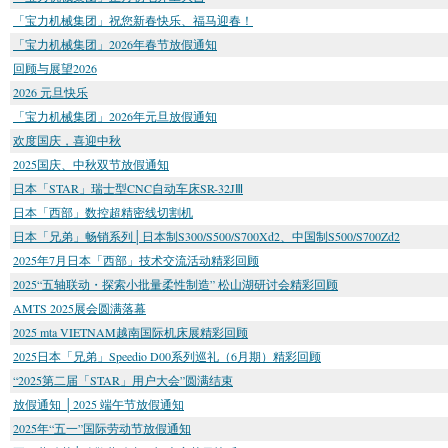
「宝力机械集团」祝您新春快乐、福马迎春！
「宝力机械集团」2026年春节放假通知
回顾与展望2026
2026 元旦快乐
「宝力机械集团」2026年元旦放假通知
欢度国庆，喜迎中秋
2025国庆、中秋双节放假通知
日本「STAR」瑞士型CNC自动车床SR-32JⅢ
日本「西部」数控超精密线切割机
日本「兄弟」畅销系列│日本制S300/S500/S700Xd2、中国制S500/S700Zd2
2025年7月日本「西部」技术交流活动精彩回顾
2025“五轴联动・探索小批量柔性制造” 松山湖研讨会精彩回顾
AMTS 2025展会圆满落幕
2025 mta VIETNAM越南国际机床展精彩回顾
2025日本「兄弟」Speedio D00系列巡礼（6月期）精彩回顾
“2025第二届「STAR」用户大会”圆满结束
放假通知 │2025 端午节放假通知
2025年“五一”国际劳动节放假通知