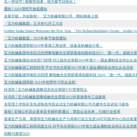
五一劳动节│致敬劳动者，祝大家节日快乐！
通知│2025清明节放假通知
全新升级，共创新程 | 「宝力机械有限公司」网站焕新上线
「宝力机械集团」正月初七开工大吉
Golden Snake Dance Welcomes the New Year. 「Pro-TechnicMachinery Group」wishes you 
「宝力机械集团」2025年春节放假通知
宝力机械集团荣获2019年香港工商业奖「设备及机械设计奖」
宝力机械集团华东区总经理黎智豪先生荣获香港创新科技2017-「新一代」成就大
宝力机械集团自动化部门经理 邱江勋先生荣获2019年第十一届金属制造业杰出从
宝力机械集团工程部经理 尹念书先生荣获2017年第十届金属制造业杰出从业员奖
宝力机械集团华南区总经理 黎锐敏先生荣获香港创新科技 2019-「新一代」成就大
宝力机械集团荣获“2021年智慧学习型企业奖”
好消息│宝力机械集团黎启东先生荣获VTC荣誉院士
好消息│宝力机械集团黎锐敏先生荣获2022年香港青年工业家奖
东莞理工学院长安先进制造学院走访宝力机械有限公司共建学生实训实习基地
喜报│宏领公司高企复审及专精特新通过：塑造企业未来，引领行业变革
香港生产力局、惠普和宝力机械在生产力局举行设立先进3D打印技术中心协议签
宝力机械集团工程部高级主任 封平先生荣获2015年第九届金属制造业杰出从业员奖
回顾与展望2025