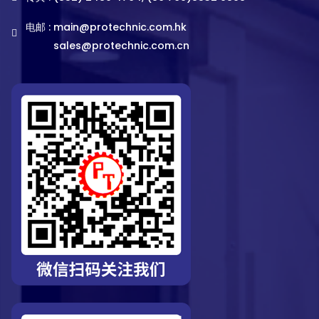
电邮 :
main@protechnic.com.hk
sales@protechnic.com.cn