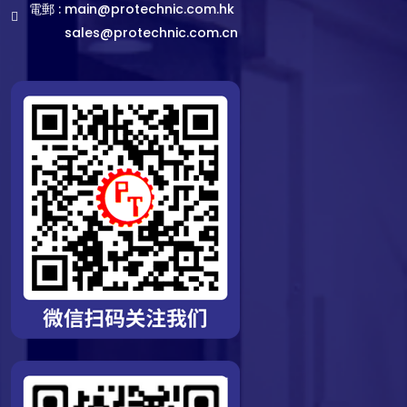
電郵 :
main@protechnic.com.hk
sales@protechnic.com.cn