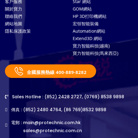
客戶服務
Star 網站
關於寶力
GOM網站
聯絡我們
HP 3D打印機網站
網站地圖
宏領智能裝備
隱私保護政策
Automation網站
Extend3D 網站
寶力智能科技(越南)
寶力智能科技(馬來西亞)
全國服務熱線 400-889-8282
Sales Hotline : (852) 2428 2727, (0769) 8538 9898
傳真 : (852) 2480 4764, (86 769)8532 9898
電郵 :
main@protechnic.com.hk
sales@protechnic.com.cn