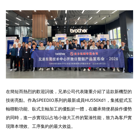
在簡短而熱烈的歡迎詞後，兄弟公司代表隆重介紹了這款新機型的
技術亮點。作為SPEEDIO系列的最新成員HU550Xd1，集搖籃式五
軸聯動功能、臥式主軸加工的優點於一體，在繼承簡便易操作優勢
的同時，進一步實現以占地小做大工件的緊湊性能，致力為客戶實
現降本增效、工序集約的最大效益。