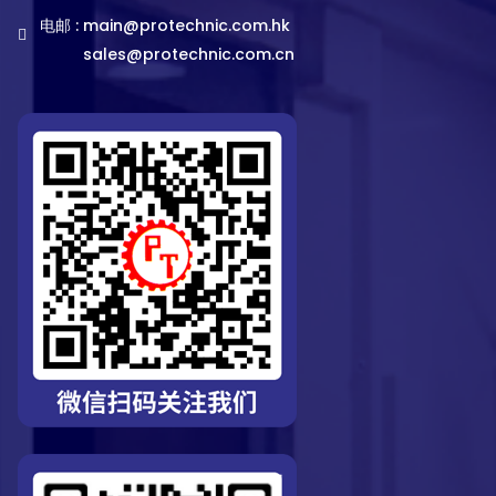
电邮 :
main@protechnic.com.hk
sales@protechnic.com.cn