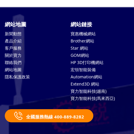
網站地圖
網站鏈接
新聞動態
寶惠機械網站
產品介紹
Brother網站
客戶服務
Star 網站
關於寶力
GOM網站
聯絡我們
HP 3D打印機網站
網站地圖
宏領智能裝備
隱私保護政策
Automation網站
Extend3D 網站
寶力智能科技(越南)
寶力智能科技(馬來西亞)
全國服務熱線 400-889-8282