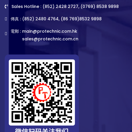
Sales Hotline : (852) 2428 2727, (0769) 8538 9898
傳真 : (852) 2480 4764, (86 769)8532 9898
電郵 :
main@protechnic.com.hk
sales@protechnic.com.cn