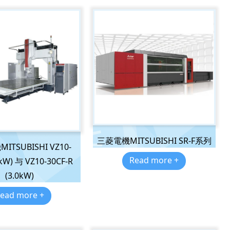
三菱電機MITSUBISHI SR-F系列
TSUBISHI VZ10-
Read more +
0kW) 与 VZ10-30CF-R
(3.0kW)
ead more +