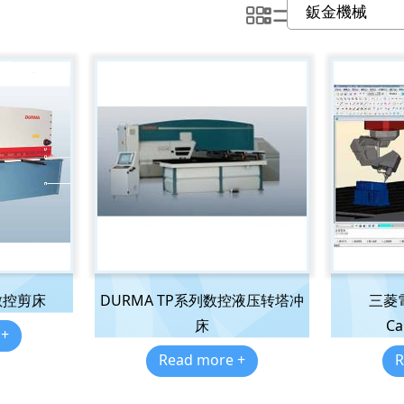
數控剪床
DURMA TP系列数控液压转塔冲
三菱電
床
Ca
 +
Read more +
R