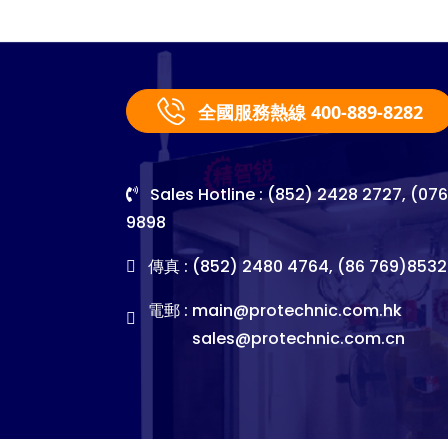
全國服務熱線 400-889-8282
Sales Hotline : (852) 2428 2727, (07
9898
傳真 : (852) 2480 4764, (86 769)8532
電郵 :
main@protechnic.com.hk
sales@protechnic.com.cn