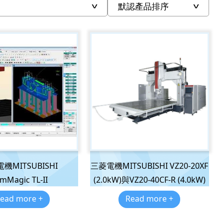
機MITSUBISHI
三菱電機MITSUBISHI VZ20-20XF
mMagic TL-II
(2.0kW)與VZ20-40CF-R (4.0kW)
ead more +
Read more +