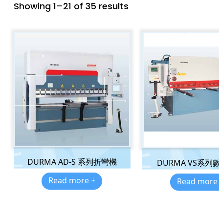
Showing 1–21 of 35 results
DURMA AD-S 系列折彎機
DURMA VS系列
Read more +
Read more