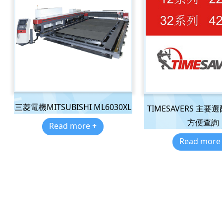
三菱電機MITSUBISHI ML6030XL
TIMESAVERS 主
方便查詢
Read more +
Read more